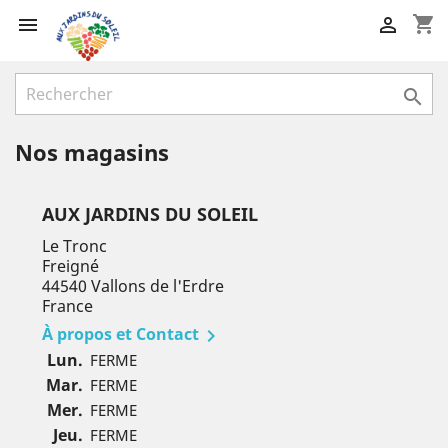
shopping_cart



Nos magasins
AUX JARDINS DU SOLEIL
Le Tronc
Freigné
44540 Vallons de l'Erdre
France
À propos et Contact

Lun.
FERME
Mar.
FERME
Mer.
FERME
Jeu.
FERME